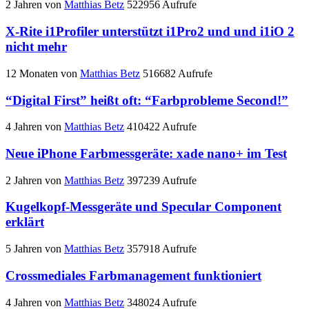
2 Jahren
von
Matthias Betz
522956 Aufrufe
X-Rite i1Profiler unterstützt i1Pro2 und und i1iO 2
nicht mehr
12 Monaten
von
Matthias Betz
516682 Aufrufe
“Digital First” heißt oft: “Farbprobleme Second!”
4 Jahren
von
Matthias Betz
410422 Aufrufe
Neue iPhone Farbmessgeräte: xade nano+ im Test
2 Jahren
von
Matthias Betz
397239 Aufrufe
Kugelkopf-Messgeräte und Specular Component
erklärt
5 Jahren
von
Matthias Betz
357918 Aufrufe
Crossmediales Farbmanagement funktioniert
4 Jahren
von
Matthias Betz
348024 Aufrufe