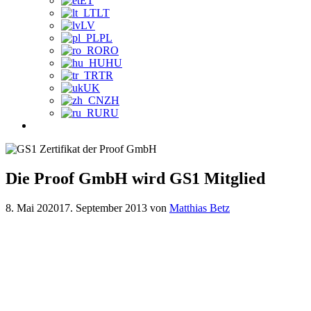
ET
LT
LV
PL
RO
HU
TR
UK
ZH
RU
Die Proof GmbH wird GS1 Mitglied
8. Mai 2020
17. September 2013
von
Matthias Betz