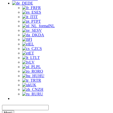
DE
FR
ES
IT
PT
NL
SV
DA
FI
EL
CS
ET
LT
LV
PL
RO
HU
TR
UK
ZH
RU
Menü