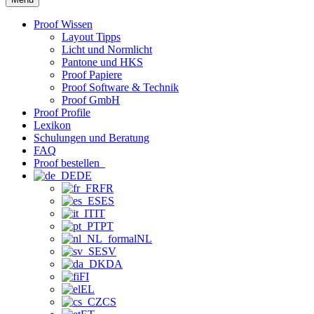
Proof Wissen
Layout Tipps
Licht und Normlicht
Pantone und HKS
Proof Papiere
Proof Software & Technik
Proof GmbH
Proof Profile
Lexikon
Schulungen und Beratung
FAQ
Proof bestellen
DE
FR
ES
IT
PT
NL
SV
DA
FI
EL
CS