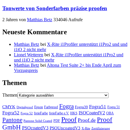
Tonwerte von Sonderfarben präzise proofen
2 Jahren
von
Matthias Betz
334046 Aufrufe
Neueste Kommentare
Matthias Betz
bei
X-Rite i1Profiler unterstützt i1Pro2 und und
i1iO 2 nicht mehr
Lionel Wetteren
bei
X-Rite i1Profiler unterstützt i1Pro2 und
und i1iO 2 nicht mehr
Matthias Betz
bei
Altona Test Suite 2+ bis Ende April zum
Vorzugspreis
Themen
Themen
Fogra
Fogra51
CMYK
Fogra39
Fogra 51
Epson
Farbproof
Digitalproof
Fogra52
ISOCoatedV2
freieFarbe e.V.
HKS
OBA
freieFarbe
Fogra 52
Proof
Proof
Pantone
Proof.de
PDF
Pantone Solid Coated
GmbH
PSOcoatedV3
PSOUncoatedV3
X-Rite
Zertifizierung