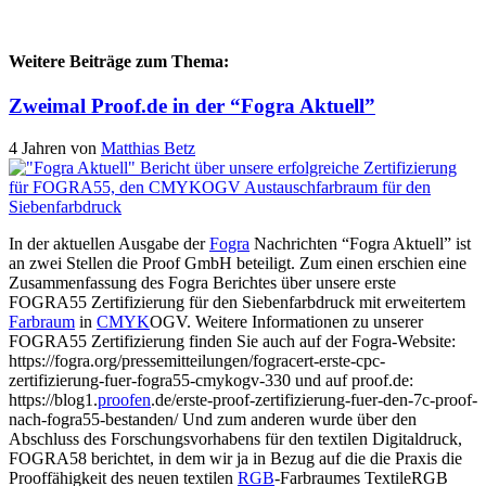
Weitere Beiträge zum Thema:
Zweimal Proof.de in der “Fogra Aktuell”
4 Jahren
von
Matthias Betz
In der aktuellen Ausgabe der
Fogra
Nachrichten “Fogra Aktuell” ist
an zwei Stellen die Proof GmbH beteiligt. Zum einen erschien eine
Zusammenfassung des Fogra Berichtes über unsere erste
FOGRA55 Zertifizierung für den Siebenfarbdruck mit erweitertem
Farbraum
in
CMYK
OGV. Weitere Informationen zu unserer
FOGRA55 Zertifizierung finden Sie auch auf der Fogra-Website:
https://fogra.org/pressemitteilungen/fogracert-erste-cpc-
zertifizierung-fuer-fogra55-cmykogv-330 und auf proof.de:
https://blog1.
proofen
.de/erste-proof-zertifizierung-fuer-den-7c-proof-
nach-fogra55-bestanden/ Und zum anderen wurde über den
Abschluss des Forschungsvorhabens für den textilen Digitaldruck,
FOGRA58 berichtet, in dem wir ja in Bezug auf die die Praxis die
Prooffähigkeit des neuen textilen
RGB
-Farbraumes TextileRGB