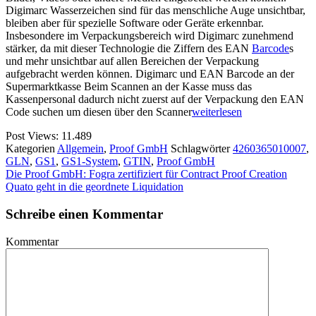
Digimarc Wasserzeichen sind für das menschliche Auge unsichtbar,
bleiben aber für spezielle Software oder Geräte erkennbar.
Insbesondere im Verpackungsbereich wird Digimarc zunehmend
stärker, da mit dieser Technologie die Ziffern des EAN
Barcode
s
und mehr unsichtbar auf allen Bereichen der Verpackung
aufgebracht werden können. Digimarc und EAN Barcode an der
Supermarktkasse Beim Scannen an der Kasse muss das
Kassenpersonal dadurch nicht zuerst auf der Verpackung den EAN
Code suchen um diesen über den Scanner
weiterlesen
Post Views:
11.489
Kategorien
Allgemein
,
Proof GmbH
Schlagwörter
4260365010007
,
GLN
,
GS1
,
GS1-System
,
GTIN
,
Proof GmbH
Die Proof GmbH: Fogra zertifiziert für Contract Proof Creation
Quato geht in die geordnete Liquidation
Schreibe einen Kommentar
Kommentar