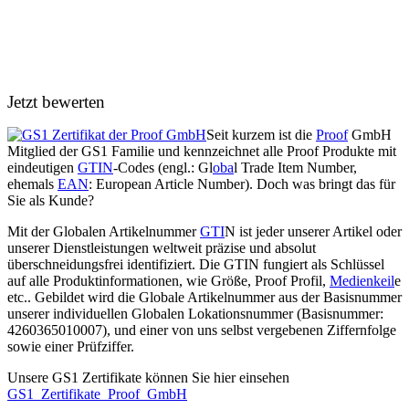
Jetzt bewerten
Seit kurzem ist die
Proof
GmbH
Mitglied der GS1 Familie und kennzeichnet alle Proof Produkte mit
eindeutigen
GTIN
-Codes (engl.: Gl
oba
l Trade Item Number,
ehemals
EAN
: European Article Number). Doch was bringt das für
Sie als Kunde?
Mit der Globalen Artikelnummer
GTI
N ist jeder unserer Artikel oder
unserer Dienstleistungen weltweit präzise und absolut
überschneidungsfrei identifiziert. Die GTIN fungiert als Schlüssel
auf alle Produktinformationen, wie Größe, Proof Profil,
Medienkeil
e
etc.. Gebildet wird die Globale Artikelnummer aus der Basisnummer
unserer individuellen Globalen Lokationsnummer (Basisnummer:
4260365010007), und einer von uns selbst vergebenen Ziffernfolge
sowie einer Prüfziffer.
Unsere GS1 Zertifikate können Sie hier einsehen
GS1_Zertifikate_Proof_GmbH